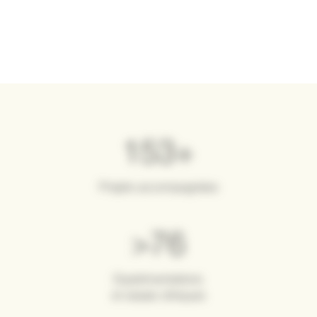
200
+
Projets accompagnées
>
100
Expérimentations
et essais cliniques