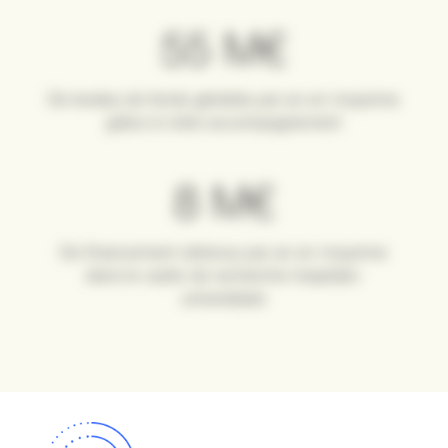
72
M€
De levées de fonds générés par an en moyenne
grâce à notre accompagnement
11
M€
De financement obtenus par an en moyenne
dans le cadre de recherche hospitalo-
universitaire