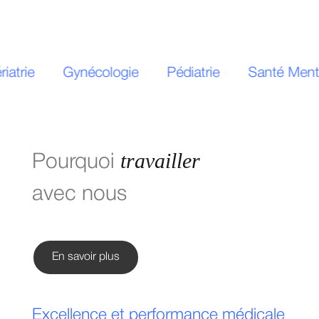
iatrie
Gynécologie
Pédiatrie
Santé Menta
travailler
Pourquoi
avec nous
En savoir plus
Excellence et performance médicale