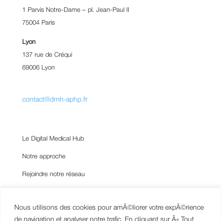
1 Parvis Notre-Dame – pl. Jean-Paul II
75004 Paris
Lyon
137 rue de Créqui
69006 Lyon
contact@dmh-aphp.fr
Le Digital Medical Hub
Notre approche
Rejoindre notre réseau
Notre écosystème
Nous utilisons des cookies pour amÃ©liorer votre expÃ©rience
de navigation et analyser notre trafic. En cliquant sur Â« Tout