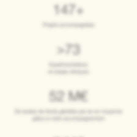
200
+
Projets accompagnées
>
100
Expérimentations
et essais cliniques
72
M€
De levées de fonds générés par an en moyenne
grâce à notre accompagnement