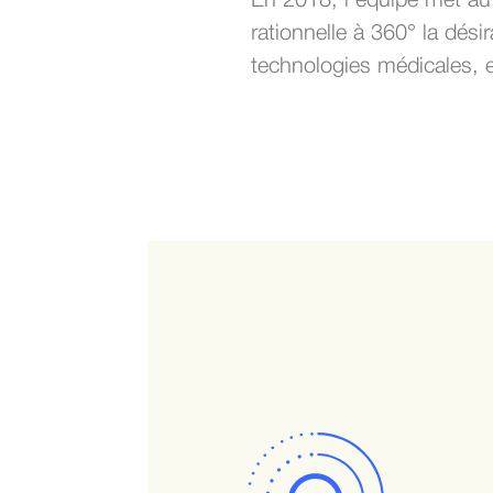
En 2018, l’équipe met au 
rationnelle à 360° la désira
technologies médicales, en