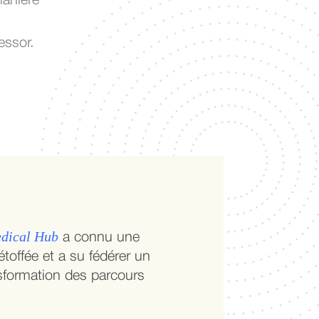
manière
essor.
edical Hub
a connu une
étoffée et a su fédérer un
sformation des parcours