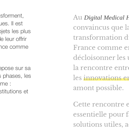
nsforment,
Au
Digital Medical 
es. Il est
convaincus que la
ojets les plus
transformation d
 leur offrir
France comme en
rance comme
décloisonner les 
la rencontre entre
repose sur sa
s phases, les
les
innovations e
ème :
amont possible.
titutions et
Cette rencontre 
essentielle pour 
solutions utiles, 